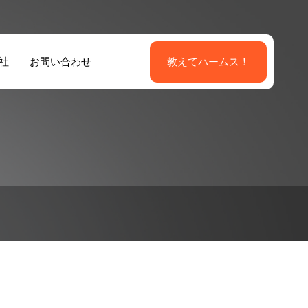
社
お問い合わせ
教えてハームス！
外国籍
外国籍派遣ソリュ
よる店
ーション
ューシ