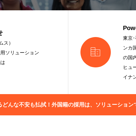
Pow
せ
東京･
ームス）

ンカ
活用ソリューション
の国
せは
ヒュ
イナ
るどんな不安も払拭！外国籍の採用は、ソリューション