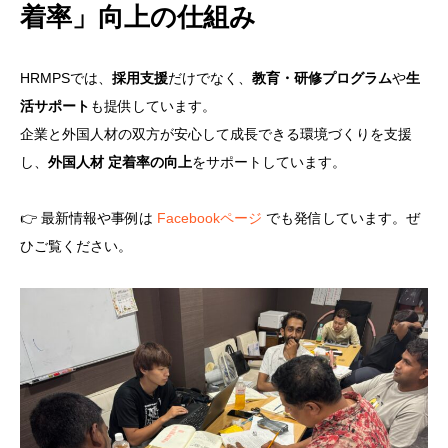
着率」向上の仕組み
HRMPSでは、
採用支援
だけでなく、
教育・研修プログラム
や
生
活サポート
も提供しています。
企業と外国人材の双方が安心して成長できる環境づくりを支援
し、
外国人材 定着率の向上
をサポートしています。
👉 最新情報や事例は
Facebookページ
でも発信しています。ぜ
ひご覧ください。