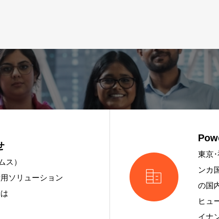
Pow
せ
東京･
ームス）

ンカ
活用ソリューション
の国
せは
ヒュ
イナ