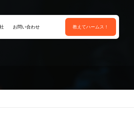
社
お問い合わせ
教えてハームス！
外国籍人材活用
国籍派遣ソリュ
よる店舗運営ソ
ション
ューション