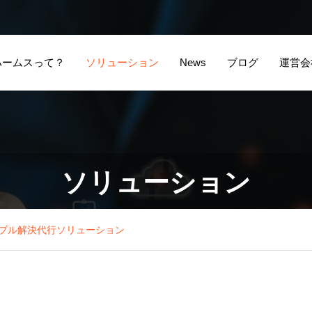
ハームスって？
ソリューション
News
ブログ
運営会
ビザ申請全部お任
外
ソリューション
せソリューション
ー
ブル解決代行ソリューション