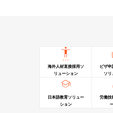

海外人材直接採用ソ
ビザ申
リューション
ソリ

日本語教育ソリュー
労働技
ション