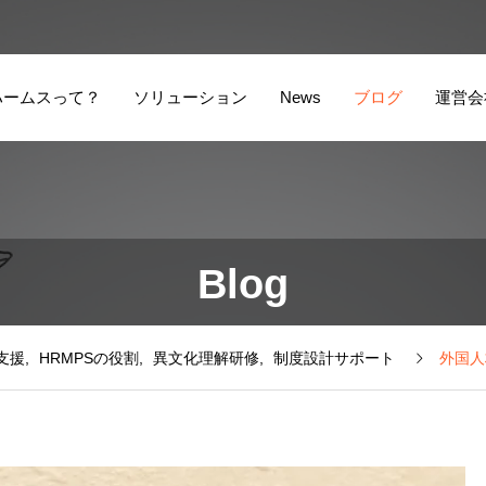
ハームスって？
ソリューション
News
ブログ
運営会
ビザ申請全部お任
外
Blog
せソリューション
ー
支援
HRMPSの役割
異文化理解研修
制度設計サポート
外国人