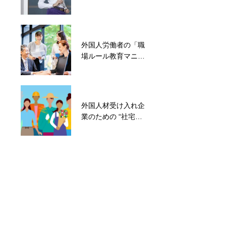
設計」完全ガイド
ザの基礎知識
外国人労働者の「職
外国人労働者の社会
場ルール教育マニュ
保険加入義務と例外
アル」― 日本の職場
文化を伝えるための
実務ガイド ―
外国人材受け入れ企
ＨＲＭＰＳ（ハーム
業のための “社宅管
ス）サービスサイト
理・生活支援マニュ
をリリースしました
アル”