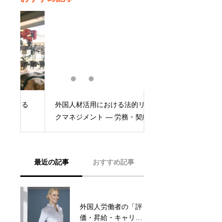
外国人材活用における法的リス
る
外国人技能実習から
クマネジメント ― 労務・契約・
の移行手続きと注意
コンプライアンスの基礎
最近の記事
おすすめ記事
外国人労働者の「評
外国人材採用の第一
サポート
価・昇給・キャリア
歩 ― 在留資格・ビ