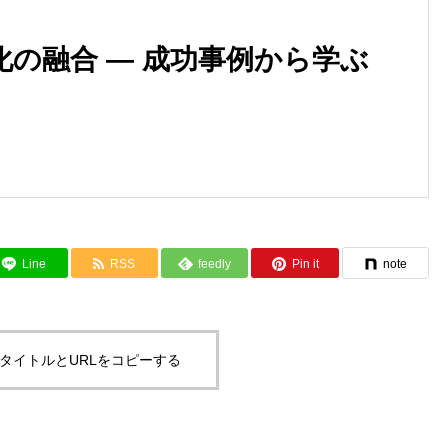
の融合 ― 成功事例から学ぶ
Line
RSS
feedly
Pin it
note
タイトルとURLをコピーする