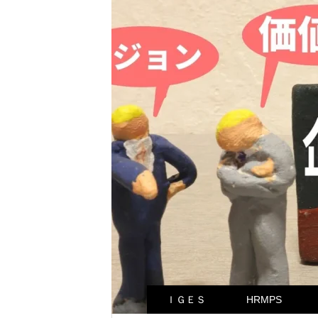
ＩＧＥＳ
HRMPS