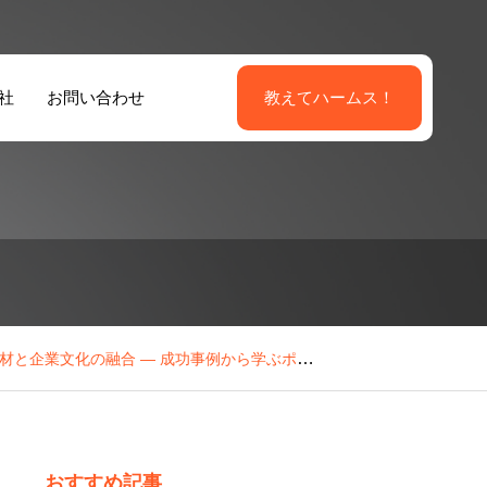
社
お問い合わせ
教えてハームス！
外国籍人材活用
国籍派遣ソリュ
よる店舗運営ソ
ション
ューション
材と企業文化の融合 ― 成功事例から学ぶポイント
おすすめ記事